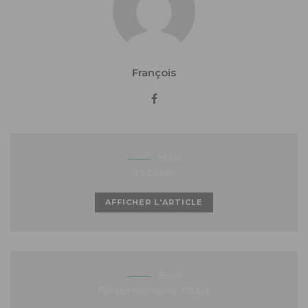
François
ESSAI
TEC I 655
AFFICHER L'ARTICLE
ESSAI
Florium Mayflower 70LMX