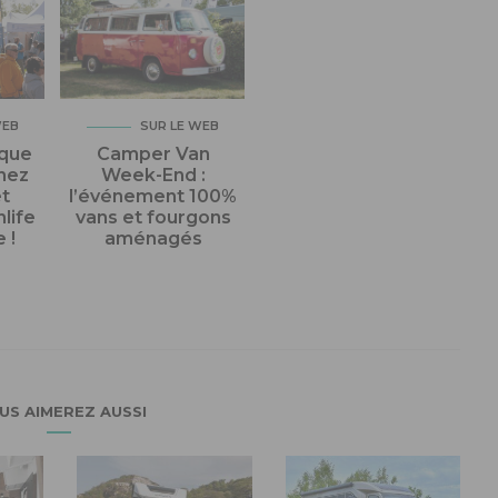
WEB
SUR LE WEB
ique
Camper Van
enez
Week-End :
et
l’événement 100%
nlife
vans et fourgons
 !
aménagés
US AIMEREZ AUSSI