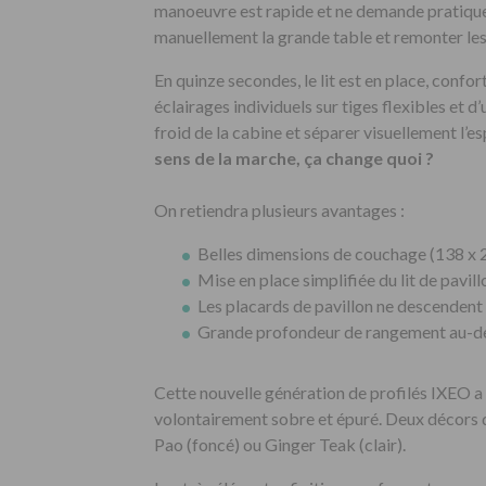
manoeuvre est rapide et ne demande pratique
manuellement la grande table et remonter les
En quinze secondes, le lit est en place, confo
éclairages individuels sur tiges flexibles et d
froid de la cabine et séparer visuellement l’e
sens de la marche, ça change quoi ?
On retiendra plusieurs avantages :
Belles dimensions de couchage (138 x 
Mise en place simplifiée du lit de pavil
Les placards de pavillon ne descendent 
Grande profondeur de rangement au-des
Cette nouvelle génération de profilés IXEO a f
volontairement sobre et épuré. Deux décors d
Pao (foncé) ou Ginger Teak (clair).