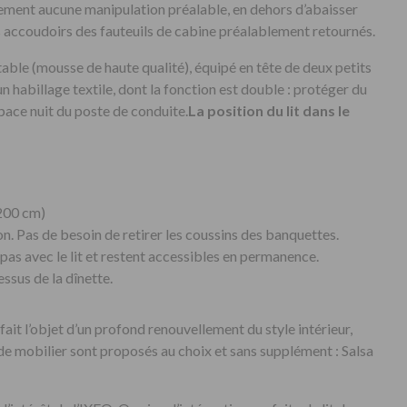
ment aucune manipulation préalable, en dehors d’abaisser
 accoudoirs des fauteuils de cabine préalablement retournés.
rtable (mousse de haute qualité), équipé en tête de deux petits
’un habillage textile, dont la fonction est double : protéger du
space nuit du poste de conduite.
La position du lit dans le
200 cm)
lon. Pas de besoin de retirer les coussins des banquettes.
pas avec le lit et restent accessibles en permanence.
sus de la dînette.
ait l’objet d’un profond renouvellement du style intérieur,
e mobilier sont proposés au choix et sans supplément : Salsa