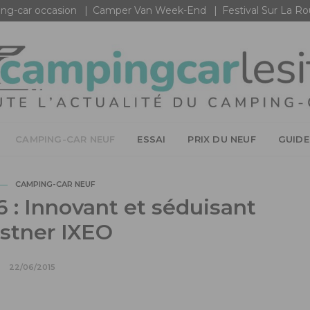
ng-car occasion
Camper Van Week-End
Festival Sur La R
CAMPING-CAR NEUF
ESSAI
PRIX DU NEUF
GUIDE
CAMPING-CAR NEUF
 : Innovant et séduisant
stner IXEO
22/06/2015