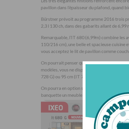
Les très élégantes finitions renforcent encore 
pavillon dans l’épaisseur du plafond, quand b
Bürstner prévoit au programme 2016 trois pro
2,3 l 130 ch, dans des gabarits allant de 6,99
Remarquable, l’IT 680 (6,99m) combine les a
110/216 cm), une belle et spacieuse cuisine et
vous acceptez le lit de pavillon comme couch
On pourrait penser que le lit de pavillon impo
modèles, vous ne disposerez pas d’une banque
728 G) ou 95 cm (IT 734 ).
On pourra en option sur l’IXEO IT 680 (prése
banquette un meuble bas pour accueillir une 