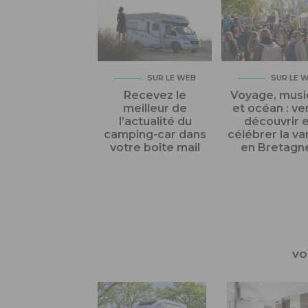
SUR LE WEB
SUR LE 
Recevez le
Voyage, mus
meilleur de
et océan : v
l’actualité du
découvrir 
camping-car dans
célébrer la va
votre boîte mail
en Bretagne
VO