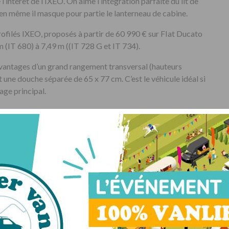
l’intérêt de l’IXEO. On aime l’intégration parfaite du lit de
ien même il masque pour partie le lanterneau de cabine.
filés IXEO, proposés à partir de 60 990 € sur FIat Ducato
 m (IT 680) à 7,49 m ((IT 728 G et IT 734).
vantages d’un grand rangement transversal (hauteurs
 une douche séparée de 65 x 77 cm. C’est le véhicule idéal si
age principal.
se la configuration du maxi salon. Oui et non. Selon les
tte latérale de même longueur : 110 cm (IT 680), 70 cm (IT
nté en avant-première) installer en remplacement de la
TV de 32 ».