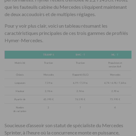
que les fauteuils cabine du Mercedes s’équipent maintenant
de deux accoudoirs et de multiples réglages.
Pour y voir plus clair, voici un tableau résumant les
caractéristiques principales de ces trois gammes de profilés
Hymer-Mercedes.
TRAMP S
BMC - T
ML - T
Motricité
Traction
Traction
Propulsion et
version 4x4
Châssis
Mercedes
Rapporté (SLC)
Mercedes
Longueurs
7,39 m
6,99 / 7,39 m
6,74 / 6,98 / 7,64 m
Hauteur
2,96 m
2,96 m
2,90 m
À partir de
65.990 €
76.190 €
73.990 €
Nombre
2
7
4
de variantes
Soucieuse d’asseoir son statut de spécialiste du Mercedes
Sprinter, à l’heure où la concurrence monte en puissance,