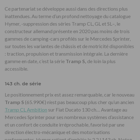
Ce partenariat se développe aussi dans des directions plus
inattendues. Au terme d’un profond nettoyage du catalogue
Hymer, -suppression des séries Tramp CL, GL et SL
–
, le
constructeur allemand présente en 2020 pas moins de trois
gammes de camping-cars profilés sur le Mercedes Sprinter,
sur toutes les variantes de châssis et de motricité disponibles
: traction, propulsion et transmission intégrale. La dernière
gamme en date, c’est la série
Tramp S,
de loin la plus
accessible.
143 ch. de série
Le positionnement prix est assez remarquable, car le nouveau
Tramp S
(65.990€) n’est pas beaucoup plus cher qu’un ancien
Tramp CL Ambition
sur Fiat Ducato 130 ch… Avantage au
Mercedes Sprinter pour ses nombreux systèmes d’assistance
et un confort de conduite irréprochable, favorisé par une
direction électro-mécanique et des motorisations
performantes. Hymer retient d’emblée le 2,2 l 143 ch. Notez