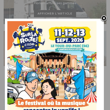
Florium affûte ses gammes
AFFICHER L'ARTICLE
CAMPING-CAR NEUF
En 2020, Eura Mobil mise sur ses salons
AFFICHER L'ARTICLE
AILLEURS SUR LE WEB