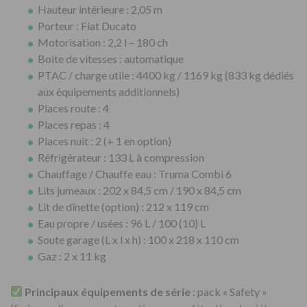
Hauteur intérieure : 2,05 m
Porteur : Fiat Ducato
Motorisation : 2,2 l – 180 ch
Boite de vitesses : automatique
PTAC / charge utile : 4400 kg / 1169 kg (833 kg dédiés
aux équipements additionnels)
Places route : 4
Places repas : 4
Places nuit : 2 (+ 1 en option)
Réfrigérateur : 133 L à compression
Chauffage / Chauffe eau : Truma Combi 6
Lits jumeaux : 202 x 84,5 cm / 190 x 84,5 cm
Lit de dînette (option) : 212 x 119 cm
Eau propre / usées : 96 L / 100 (10) L
Soute garage (L x l x h) : 100 x 218 x 110 cm
Gaz : 2 x 11 kg
Principaux équipements de série
: pack « Safety »