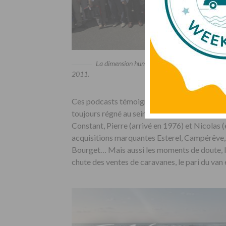
La dimension humaine a toujours été dans l’ADN
2011.
Ces podcasts témoignent surtout de l’incroyab
toujours régné au sein de l’entreprise avec le
Constant, Pierre (arrivé en 1976) et Nicolas (e
acquisitions marquantes Esterel, Campérêve, l
Bourget… Mais aussi les moments de doute, l
chute des ventes de caravanes, le pari du va