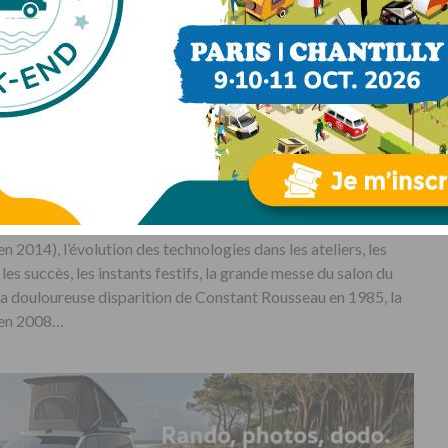
 de la marque, ici la convention à Saint-Malo pour fêter les 50 ans en
le ascension de Rapido et de l’esprit de famille qui a
s salariés. Sont évoqués, les 3 générations de Rousseau :
n 2014), l’évolution des technologies dans les ateliers, les
es succès, les instants festifs, la grande messe du salon du
a douloureuse disparition de Constant Rousseau en 1985, la
n en 2008…