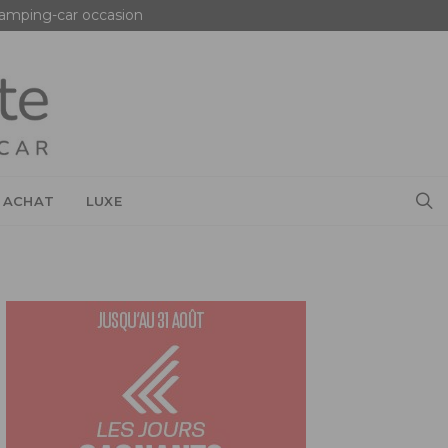
amping-car occasion
 ACHAT
LUXE