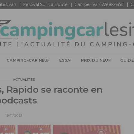
ités van
Festival Sur La Route
Camper Van Week-End
C
CAMPING-CAR NEUF
ESSAI
PRIX DU NEUF
GUIDE
ACTUALITÉS
, Rapido se raconte en
podcasts
19/11/2021