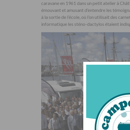
caravane en 1961 dans un petit atelier à Chât
émouvant et amusant d’entendre les témoignag
à la sortie de l’école, où l’on utilisait des c
informatique les sténo-dactylos étaient indi