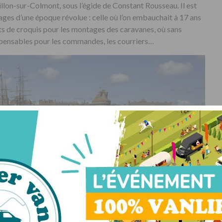
illon-sur-Colmont, sous l’égide de Constant Rousseau. Il est
es d’une époque révolue : celle où l’on embauchait à 17 ans
arnets de croquis pour les montages des caravanes, où sans
spensables pour les commandes, les courriers…