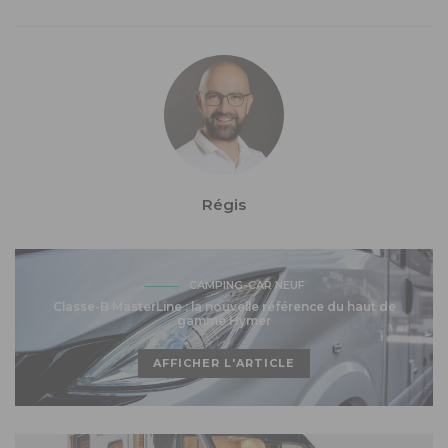
Régis
CAMPING-CAR NEUF
Classe-B MasterLine : la nouvelle référence du haut de
gamme Hymer
AFFICHER L'ARTICLE