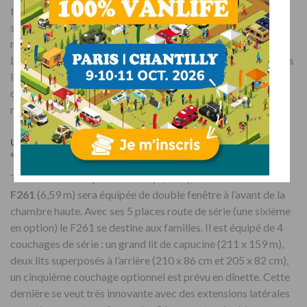
témoignent le plan de la travail de la cuisine et la table du
salon en bronze foncé « effet pierre », les teintes claires et
renforts molletonnés des assises, les éclairages indirects à
Led ou la paroi de cuisine en métal argenté effet brossé. Seuls
le prix de ce bel intégral manque à l’appel, Laika
communiquera ultérieurement les tarifs de ses nouveaux
modèles.
Une nouvelle capucine et un troisième fourgon
« Kosmo Camper Van »
Tout comme la capucine F510 (7,25 m), la nouvelle
Kosmo
F261
(6,59 m) sera équipée de double fenêtre à l’avant de la
chambre haute. Avec ses 5 places route de série (une sixième
en option) le F261 se destine aux familles. Il est équipé de 4
couchages de série : un grand lit de capucine (211 x 159 m),
deux lits superposés à l’arrière (210 x 86 cm et 205 x 82 cm),
un cinquième couchage optionnel est prévu en dînette. Cette
dernière se veut très innovante avec des extensions latérales