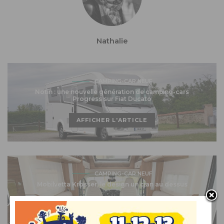
Nathalie
CAMPING-CAR NEUF
Notin : une nouvelle génération de camping-cars
Progress sur Fiat Ducato
AFFICHER L'ARTICLE
CAMPING-CAR NEUF
Mobilvetta Krosser, le design un cran au dessus
AFFICHER L'ARTICLE