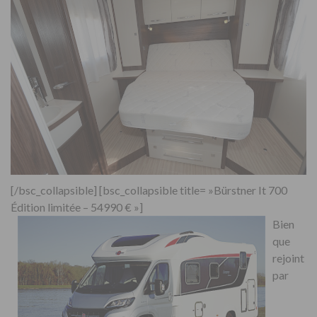
[/bsc_collapsible] [bsc_collapsible title= »Bürstner It 700
Édition limitée – 54990 € »]
Bien
que
rejoint
par