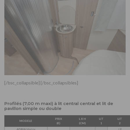
[/bsc_collapsible] [/bsc_collapsibles]
Profilés (7,00 m maxi) à lit central central et lit de
pavillon simple ou double
PRIX
L X H
LIT
LIT
MODELE
(€)
(CM)
1
2
ADRIA
Matrix
LP