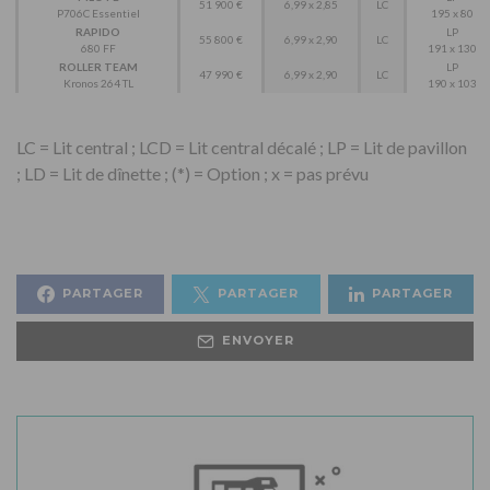
51 900 €
6,99 x 2,85
LC
P706C Essentiel
195 x 80
RAPIDO
LP
55 800 €
6,99 x 2,90
LC
680 FF
191 x 130
ROLLER TEAM
LP
47 990 €
6,99 x 2,90
LC
Kronos 264 TL
190 x 103
LC = Lit central ; LCD = Lit central décalé ; LP = Lit de pavillon
; LD = Lit de dînette ; (*) = Option ; x = pas prévu
PARTAGER
PARTAGER
PARTAGER
ENVOYER