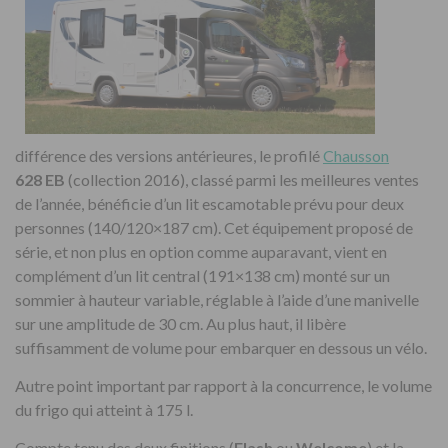
différence des versions antérieures, le profilé
Chausson
628 EB
(collection 2016), classé parmi les meilleures ventes
de l’année, bénéficie d’un lit escamotable prévu pour deux
personnes (140/120×187 cm). Cet équipement proposé de
série, et non plus en option comme auparavant, vient en
complément d’un lit central (191×138 cm) monté sur un
sommier à hauteur variable, réglable à l’aide d’une manivelle
sur une amplitude de 30 cm. Au plus haut, il libère
suffisamment de volume pour embarquer en dessous un vélo.
Autre point important par rapport à la concurrence, le volume
du frigo qui atteint à 175 l.
Compte tenu des deux finitions (
Flash
ou
Welcome
) et la