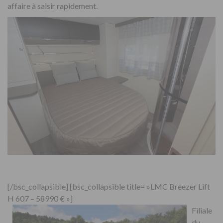
affaire à saisir rapidement.
[/bsc_collapsible] [bsc_collapsible title= »LMC Breezer Lift
H 607 – 58990 € »]
Filiale
du