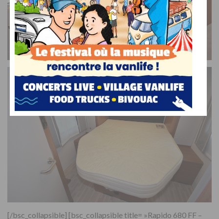
[/bsc_collapsible] [bsc_collapsible title= »Rapido 680 FF –