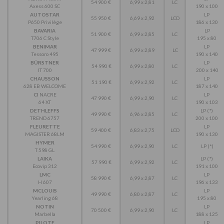
54 900 €
6,99 x 2,81
LC
Axess 600 SC
190 x 100
AUTOSTAR
LP
55 950 €
6,69 x 2,92
LCD
P650 Privilège
186 x 130
BAVARIA
LP
51 900 €
6,99 x 2,85
LC
T706 C Style
195 x 80
BENIMAR
LP
47 999 €
6,99 x 2,89
LC
Tessoro 495
190 x 140
BÜRSTNER
LP
54 990 €
6,99 x 2,80
LC
IT 700
200 x 140
CHAUSSON
LP
51 190 €
6,99 x 2,92
LC
628 EB WELCOME
187 x 140
CI
NACRE
LP
47 990 €
6,99 x 2,90
LC
64 XT
190 x 103
DETHLEFFS
LP (*)
49 990 €
6,96 x 2,85
LC
TREND 6757
200 x 100
FLEURETTE
LP
59 400 €
6,83 x 2,75
LCD
MAGISTER 68LM
190 x 130
HYMER
54 990 €
6,99 x 2,90
LC
LP (*)
T 598 GL
LAIKA
LP (*)
57 990 €
6,99 x 2,92
LC
Ecovip 312
191 x 100
LMC
LP
58 990 €
6,99 x 2,87
LC
H 607
196 x 133
MCLOUIS
LP
49 990 €
6,80 x 2,87
LC
Yearling 68
195 x 80
NOTIN
LP
70 500 €
6,99 x 2,90
LC
Marbella
188 x 125
PILOTE
LP