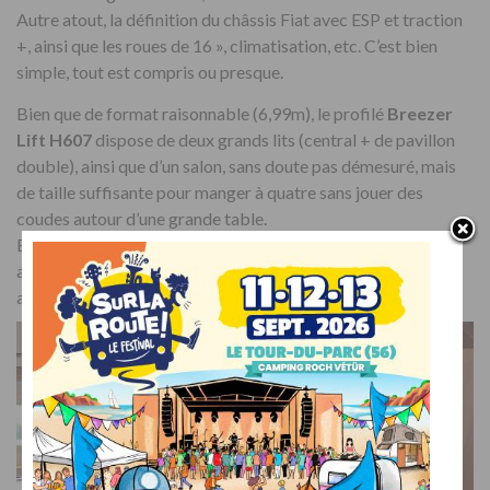
Autre atout, la définition du châssis Fiat avec ESP et traction
+, ainsi que les roues de 16 », climatisation, etc. C’est bien
simple, tout est compris ou presque.
Bien que de format raisonnable (6,99m), le profilé
Breezer
Lift H607
dispose de deux grands lits (central + de pavillon
double), ainsi que d’un salon, sans doute pas démesuré, mais
de taille suffisante pour manger à quatre sans jouer des
coudes autour d’une grande table.
En l’absence de tout mécanisme de relevage, le lit central
apparaît à bonne hauteur et très accessible, sans marches
autour.