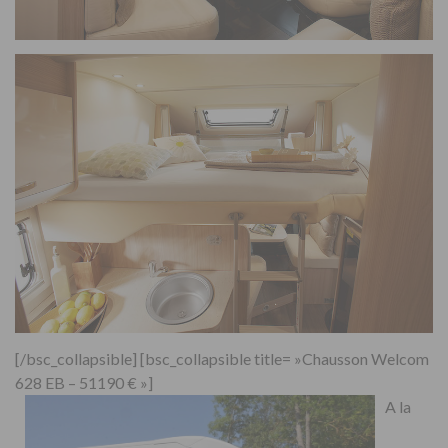
[/bsc_collapsible] [bsc_collapsible title= »Chausson Welcom
628 EB – 51190 € »]
A la