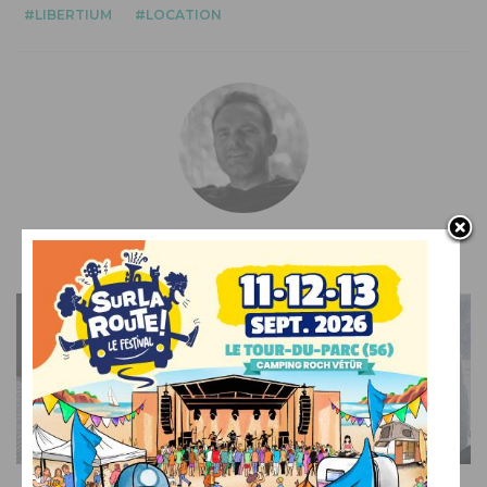
LIBERTIUM
LOCATION
Benoit
GUIDE ACHAT
10 conseils pour réussir vos premières sorties en
camping-car
AFFICHER L'ARTICLE