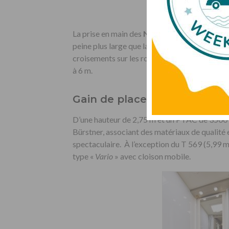
La prise en main des
Nexxo Van
ne devrait pa
peine plus large que la cabine, et des bras de
croisements sur les routes étroites. Le passag
à 6 m.
Gain de place dans la salle d
D’une hauteur de 2,75 m et un PTAC de 3500 k
Bürstner, associant des matériaux de qualité e
spectaculaire. À l’exception du T 569 (5,99 
type «
Vario
» avec cloison mobile.