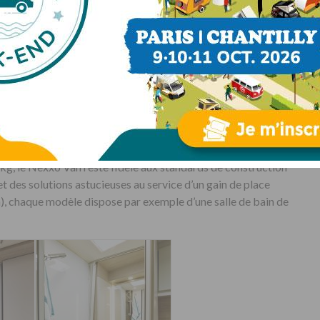
s poser de problème compte tenu de la taille de la cellule, à
 rétroviseurs raccourcis. C’est un bon avantage dans les
e en 140 ch. (+985 €) sera privilégié sur les unités supérieures
’eau
g, le Nexxo Van reste fidèle aux standards de construction
t des solutions astucieuses au service d’un gain de place
m), chaque modèle dispose par exemple d’une salle de bain de