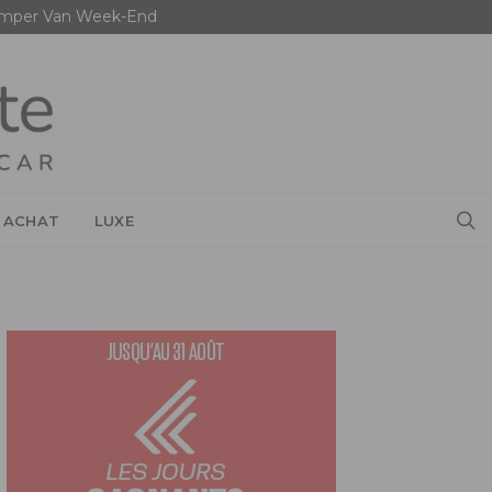
mper Van Week-End
 ACHAT
LUXE