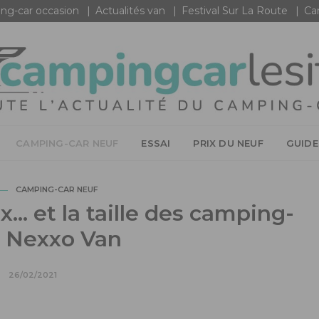
ng-car occasion
Actualités van
Festival Sur La Route
Ca
CAMPING-CAR NEUF
ESSAI
PRIX DU NEUF
GUIDE
CAMPING-CAR NEUF
ix… et la taille des camping-
s Nexxo Van
26/02/2021