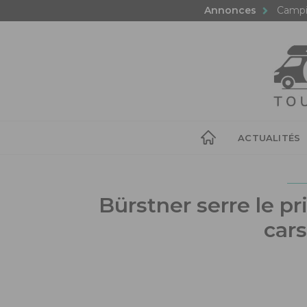
Annonces
Campi
ACTUALITÉS
Bürstner serre le pr
car