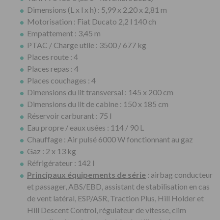
Dimensions (L x l x h) : 5,99 x 2,20 x 2,81 m
Motorisation : Fiat Ducato 2,2 l 140 ch
Empattement : 3,45 m
PTAC / Charge utile : 3500 / 677 kg
Places route : 4
Places repas : 4
Places couchages : 4
Dimensions du lit transversal : 145 x 200 cm
Dimensions du lit de cabine : 150 x 185 cm
Réservoir carburant :
75 l
Eau propre / eaux usées : 114 / 90 L
Chauffage : Air pulsé 6000 W fonctionnant au gaz
Gaz : 2 x 13 kg
Réfrigérateur : 142 l
Principaux équipements de série
: airbag conducteur
et passager, ABS/EBD, assistant de stabilisation en cas
de vent latéral, ESP/ASR, Traction Plus, Hill Holder et
Hill Descent Control, régulateur de vitesse, clim