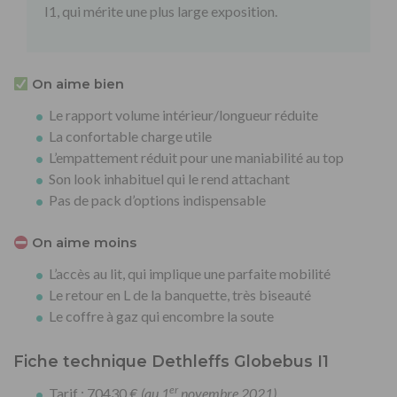
I1, qui mérite une plus large exposition.
On aime bien
Le rapport volume intérieur/longueur réduite
La confortable charge utile
L’empattement réduit pour une maniabilité au top
Son look inhabituel qui le rend attachant
Pas de pack d’options indispensable
On aime moins
L’accès au lit, qui implique une parfaite mobilité
Le retour en L de la banquette, très biseauté
Le coffre à gaz qui encombre la soute
Fiche technique Dethleffs Globebus I1
er
Tarif : 70430 €
(au 1
novembre 2021)