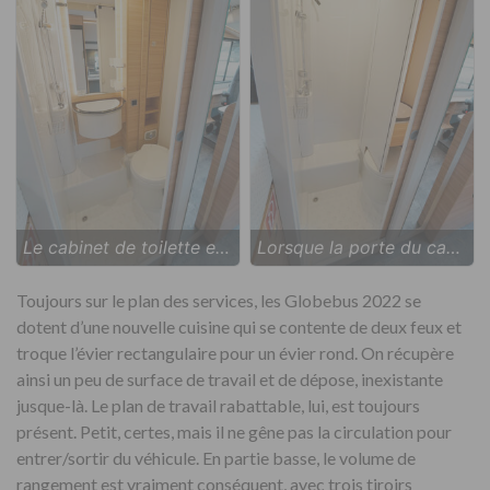
Le cabinet de toilette est équipé d'un caillebotis de série. Seuls rangements disponibles, le placard et les rayonnages dans la colonne située tout à droite.
Lorsque la porte du cabinet de toilette est fermée, une petite cloison mobile vient obturer l'espace laissé libre en avant de la paroi pivotante. Une baie est prévue dans la dotation de série (non disponible sur le véhicule que nous avons essayé).
Toujours sur le plan des services, les Globebus 2022 se
dotent d’une nouvelle cuisine qui se contente de deux feux et
troque l’évier rectangulaire pour un évier rond. On récupère
ainsi un peu de surface de travail et de dépose, inexistante
jusque-là. Le plan de travail rabattable, lui, est toujours
présent. Petit, certes, mais il ne gêne pas la circulation pour
entrer/sortir du véhicule. En partie basse, le volume de
rangement est vraiment conséquent, avec trois tiroirs