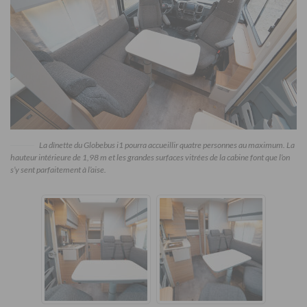
La dînette du Globebus i1 pourra accueillir quatre personnes au maximum. La
hauteur intérieure de 1,98 m et les grandes surfaces vitrées de la cabine font que l’on
s’y sent parfaitement à l’aise.