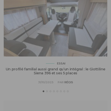
H
ESSAI
Un profilé familial aussi grand qu’un intégral : le Giottiline
Siena 396 et ses 5 places
31/10/2025
PAR
RÉGIS