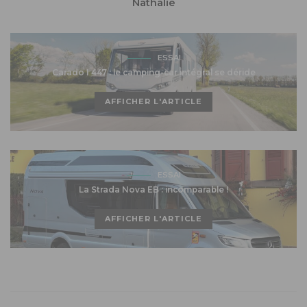
Nathalie
ESSAI
Carado I 447 : le camping-car intégral se déride
AFFICHER L'ARTICLE
ESSAI
La Strada Nova EB : incomparable !
AFFICHER L'ARTICLE