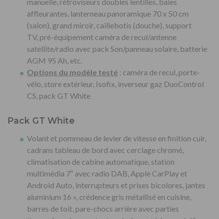
manuelle, rétroviseurs doubles lentilles, baies
affleurantes, lanterneau panoramique 70 x 50 cm
(salon), grand miroir, caillebotis (douche), support
TV, pré-équipement caméra de recul/antenne
satellite/radio avec pack Son/panneau solaire, batterie
AGM 95 Ah, etc.
Options du modèle testé
: caméra de recul, porte-
vélo, store extérieur, Isofix, inverseur gaz DuoControl
CS, pack GT White
Pack GT White
Volant et pommeau de levier de vitesse en finition cuir,
cadrans tableau de bord avec cerclage chromé,
climatisation de cabine automatique, station
multimédia 7″ avec radio DAB, Apple CarPlay et
Android Auto, interrupteurs et prises bicolores, jantes
aluminium 16 », crédence gris métallisé en cuisine,
barres de toit, pare-chocs arrière avec parties