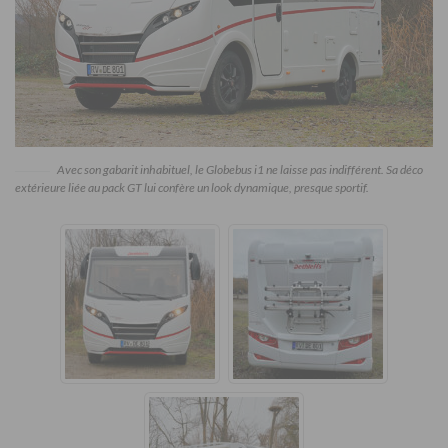
Avec son gabarit inhabituel, le Globebus i1 ne laisse pas indifférent. Sa déco
extérieure liée au pack GT lui confère un look dynamique, presque sportif.