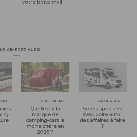
s
votre boîte mail
US AIMEREZ AUSSI
CHAT
GUIDE ACHAT
GUIDE ACHAT
baies
Quelle est la
Séries spéciales
ing-
marque de
avec boîte auto :
cure
camping-cars la
des affaires à faire
moins chère en
?
2026 ?