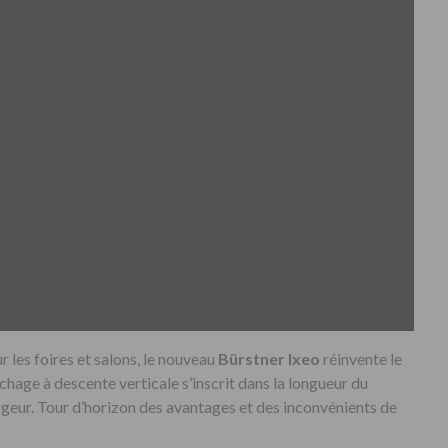
ur les foires et salons, le nouveau
Bürstner Ixeo
réinvente le
ouchage à descente verticale s’inscrit dans la longueur du
argeur. Tour d’horizon des avantages et des inconvénients de