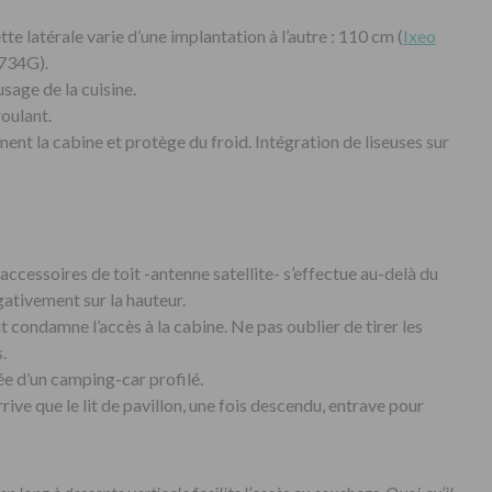
te latérale varie d’une implantation à l’autre : 110 cm (
Ixeo
 734G).
usage de la cuisine.
oulant.
ment la cabine et protège du froid. Intégration de liseuses sur
ccessoires de toit -antenne satellite- s’effectue au-delà du
gativement sur la hauteur.
t condamne l’accès à la cabine. Ne pas oublier de tirer les
.
lée d’un camping-car profilé.
rive que le lit de pavillon, une fois descendu, entrave pour