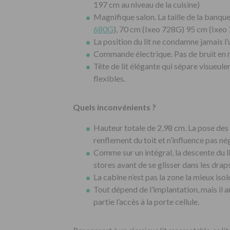
197 cm au niveau de la cuisine)
Magnifique salon. La taille de la banquet
680G
), 70 cm (Ixeo 728G) 95 cm (Ixeo
La position du lit ne condamne jamais l’
Commande électrique. Pas de bruit en r
Tête de lit élégante qui sépare visueule
flexibles.
Quels inconvénients ?
Hauteur totale de 2,98 cm. La pose des a
renflement du toit et n’influence pas né
Comme sur un intégral, la descente du li
stores avant de se glisser dans les draps
La cabine n’est pas la zone la mieux iso
Tout dépend de l’implantation, mais il ar
partie l’accès à la porte cellule.