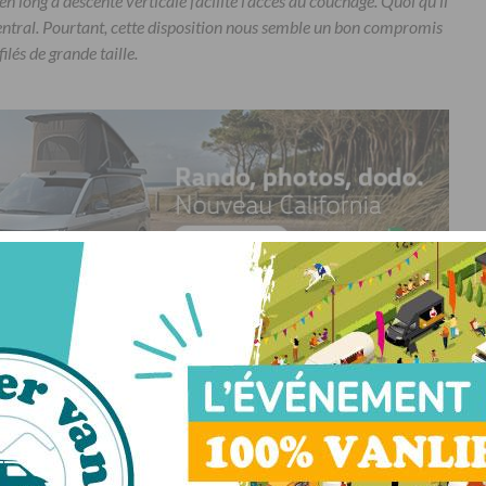
en long à descente verticale facilite l’accès au couchage. Quoi qu’il
t central. Pourtant, cette disposition nous semble un bon compromis
ilés de grande taille.
ER
PARTAGER
ENVOYER