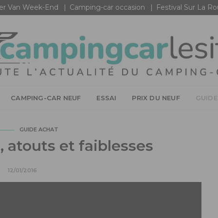
r Van Week-End
Camping-car occasion
Festival Sur La R
CAMPING-CAR NEUF
ESSAI
PRIX DU NEUF
GUIDE
GUIDE ACHAT
, atouts et faiblesses
12/01/2016