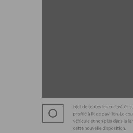
bjet de toutes les curiosités s
O
profilé à lit de pavillon. Le c
véhicule et non plus dans la l
cette nouvelle disposition.