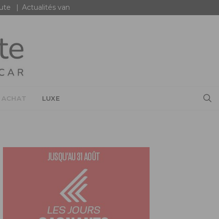
oute
Actualités van
 ACHAT
LUXE