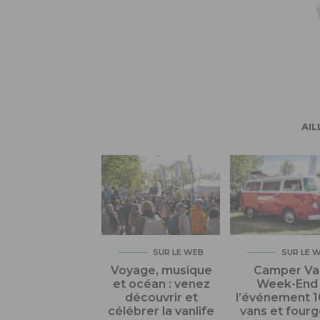
AIL
SUR LE WEB
SUR LE 
Voyage, musique
Camper Va
et océan : venez
Week-End 
découvrir et
l’événement 
célébrer la vanlife
vans et four