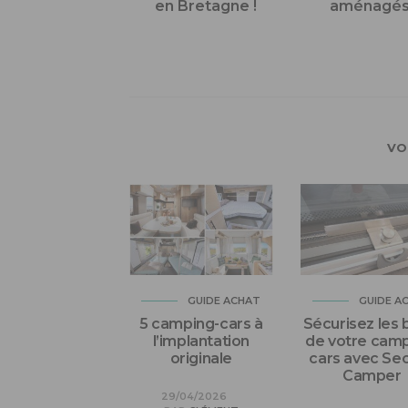
en Bretagne !
aménagé
VO
GUIDE ACHAT
GUIDE A
5 camping-cars à
Sécurisez les 
l’implantation
de votre camp
originale
cars avec Se
Camper
29/04/2026